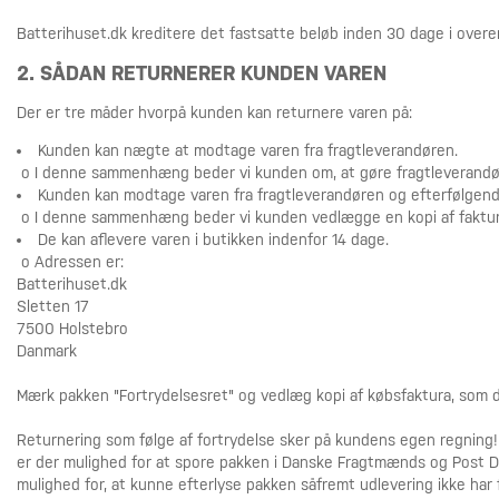
Batterihuset.dk kreditere det fastsatte beløb inden 30 dage i over
2. SÅDAN RETURNERER KUNDEN VAREN
Der er tre måder hvorpå kunden kan returnere varen på:
Kunden kan nægte at modtage varen fra fragtleverandøren.
o I denne sammenhæng beder vi kunden om, at gøre fragtleverandør
Kunden kan modtage varen fra fragtleverandøren og efterfølgende 
o I denne sammenhæng beder vi kunden vedlægge en kopi af fakturae
De kan aflevere varen i butikken indenfor 14 dage.
o Adressen er:
Batterihuset.dk
Sletten 17
7500 Holstebro
Danmark
Mærk pakken "Fortrydelsesret" og vedlæg kopi af købsfaktura, som d
Returnering som følge af fortrydelse sker på kundens egen regning!
er der mulighed for at spore pakken i Danske Fragtmænds og Post Da
mulighed for, at kunne efterlyse pakken såfremt udlevering ikke har