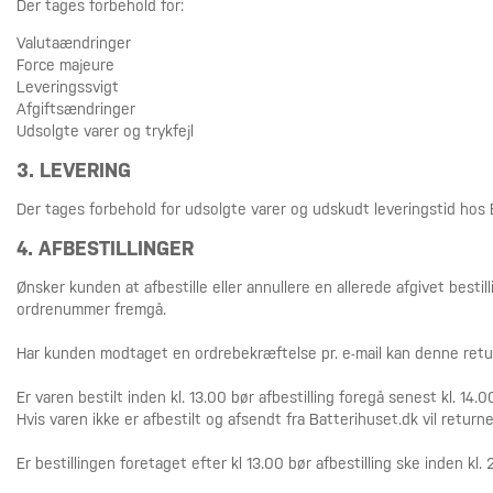
Der tages forbehold for:
Valutaændringer
Force majeure
Leveringssvigt
Afgiftsændringer
Udsolgte varer og trykfejl
3. LEVERING
Der tages forbehold for udsolgte varer og udskudt leveringstid hos B
4. AFBESTILLINGER
Ønsker kunden at afbestille eller annullere en allerede afgivet best
ordrenummer fremgå.
Har kunden modtaget en ordrebekræftelse pr. e-mail kan denne return
Er varen bestilt inden kl. 13.00 bør afbestilling foregå senest kl. 14.
Hvis varen ikke er afbestilt og afsendt fra Batterihuset.dk vil retur
Er bestillingen foretaget efter kl 13.00 bør afbestilling ske inden kl