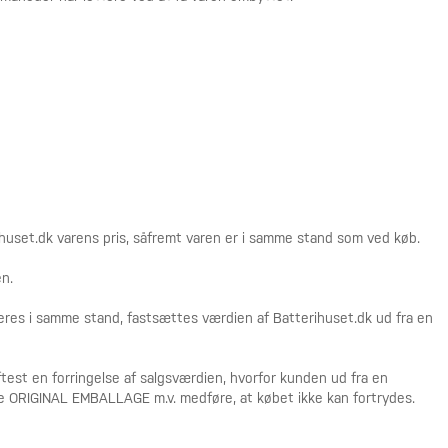
ihuset.dk varens pris, såfremt varen er i samme stand som ved køb.
en.
veres i samme stand, fastsættes værdien af Batterihuset.dk ud fra en
st en forringelse af salgsværdien, hvorfor kunden ud fra en
ende ORIGINAL EMBALLAGE m.v. medføre, at købet ikke kan fortrydes.