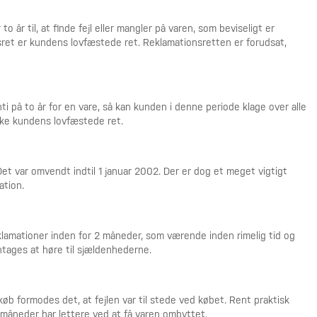
o år til, at finde fejl eller mangler på varen, som beviseligt er
sret er kundens lovfæstede ret. Reklamationsretten er forudsat,
i på to år for en vare, så kan kunden i denne periode klage over alle
 ikke kundens lovfæstede ret.
et var omvendt indtil 1 januar 2002. Der er dog et meget vigtigt
ation.
eklamationer inden for 2 måneder, som værende inden rimelig tid og
tages at høre til sjældenhederne.
øb formodes det, at fejlen var til stede ved købet. Rent praktisk
 måneder har lettere ved at få varen ombyttet.