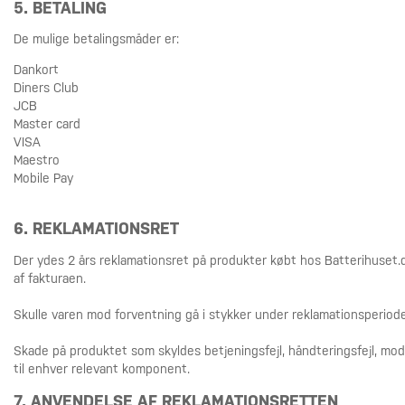
5. BETALING
De mulige betalingsmåder er:
Dankort
Diners Club
JCB
Master card
VISA
Maestro
Mobile Pay
6. REKLAMATIONSRET
Der ydes 2 års reklamationsret på produkter købt hos Batterihuset.dk.
af fakturaen.
Skulle varen mod forventning gå i stykker under reklamationsperiod
Skade på produktet som skyldes betjeningsfejl, håndteringsfejl, modi
til enhver relevant komponent.
7. ANVENDELSE AF REKLAMATIONSRETTEN