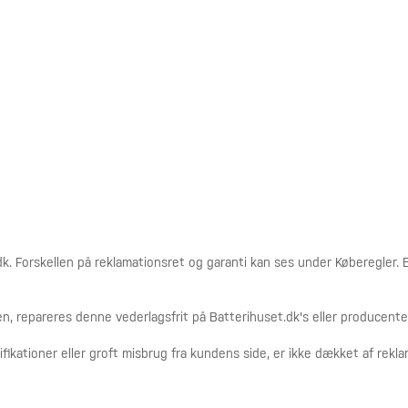
 Forskellen på reklamationsret og garanti kan ses under Køberegler. Er 
en, repareres denne vederlagsfrit på Batterihuset.dk's eller producent
fikationer eller groft misbrug fra kundens side, er ikke dækket af rekl