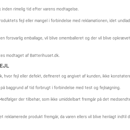
inden rimelig tid efter varens modtagelse.
 produktets fejl eller mangel i forbindelse med reklamationen, idet und
 forsvarlig emballage, vil blive omemballeret og der vil blive opkrævet
tes modtaget af Batterihuset.dk.
FEJL
, hvor fejl eller defekt, defineret og angivet af kunden, ikke konstatere
på baggrund af tid forbrugt i forbindelse med test og fejlsøgning.
 Medfølger der tilbehør, som ikke umiddelbart fremgår på det medsend
reklamerede produkt fremgår, da varen ellers vil blive henlagt indtil d