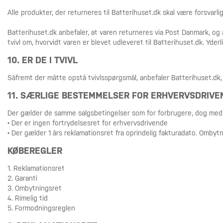
Alle produkter, der returneres til Batterihuset.dk skal være forsvarli
Batterihuset.dk anbefaler, at varen returneres via Post Danmark, o
tvivl om, hvorvidt varen er blevet udleveret til Batterihuset.dk. Yde
10. ER DE I TVIVL
Såfremt der måtte opstå tvivlsspørgsmål, anbefaler Batterihuset.dk,
11. SÆRLIGE BESTEMMELSER FOR ERHVERVSDRIVE
Der gælder de samme salgsbetingelser som for forbrugere, dog med 
• Der er ingen fortrydelsesret for erhvervsdrivende
• Der gælder 1 års reklamationsret fra oprindelig fakturadato. Ombyt
KØBEREGLER
1. Reklamationsret
2. Garanti
3. Ombytningsret
4. Rimelig tid
5. Formodningsreglen