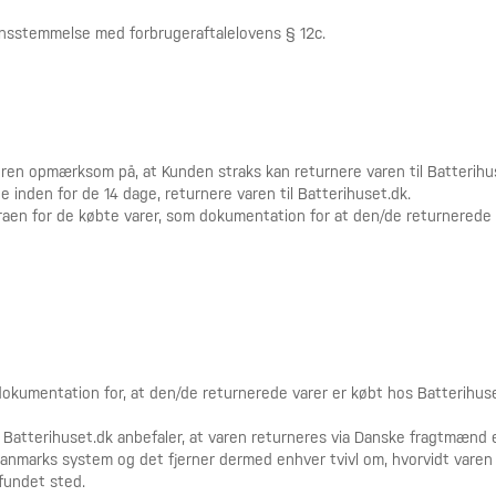
ensstemmelse med forbrugeraftalelovens § 12c.
en opmærksom på, at Kunden straks kan returnere varen til Batterihus
inden for de 14 dage, returnere varen til Batterihuset.dk.
n for de købte varer, som dokumentation for at den/de returnerede v
okumentation for, at den/de returnerede varer er købt hos Batterihuse
 Batterihuset.dk anbefaler, at varen returneres via Danske fragtmænd
nmarks system og det fjerner dermed enhver tvivl om, hvorvidt varen er
 fundet sted.