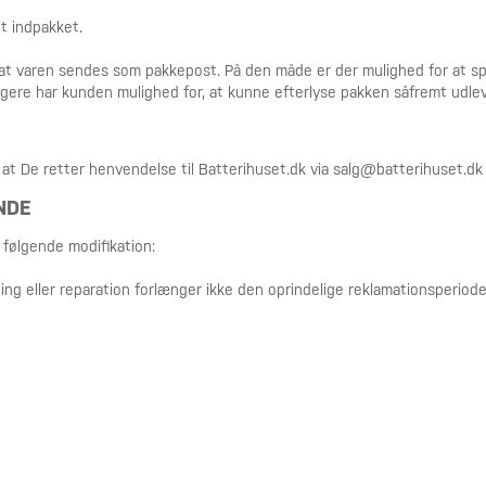
gt indpakket.
g at varen sendes som pakkepost. På den måde er der mulighed for at 
rligere har kunden mulighed for, at kunne efterlyse pakken såfremt udle
 at De retter henvendelse til Batterihuset.dk via salg@batterihuset.dk
NDE
følgende modifikation:
ning eller reparation forlænger ikke den oprindelige reklamationsperiode