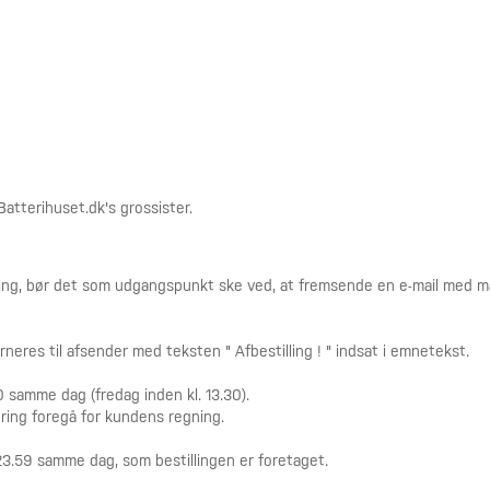
atterihuset.dk's grossister.
illing, bør det som udgangspunkt ske ved, at fremsende en e-mail med mæ
eres til afsender med teksten " Afbestilling ! " indsat i emnetekst.
00 samme dag (fredag inden kl. 13.30).
nering foregå for kundens regning.
. 23.59 samme dag, som bestillingen er foretaget.