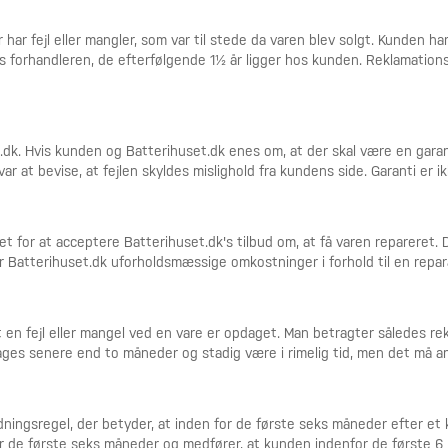
ar fejl eller mangler, som var til stede da varen blev solgt. Kunden har t
s forhandleren, de efterfølgende 1½ år ligger hos kunden. Reklamation
.dk. Hvis kunden og Batterihuset.dk enes om, at der skal være en garant
svar at bevise, at fejlen skyldes mislighold fra kundens side. Garanti er
for at acceptere Batterihuset.dk's tilbud om, at få varen repareret. D
 Batterihuset.dk uforholdsmæssige omkostninger i forhold til en repar
at en fejl eller mangel ved en vare er opdaget. Man betragter således r
es senere end to måneder og stadig være i rimelig tid, men det må an
ingsregel, der betyder, at inden for de første seks måneder efter et k
or de første seks måneder og medfører, at kunden indenfor de første 6