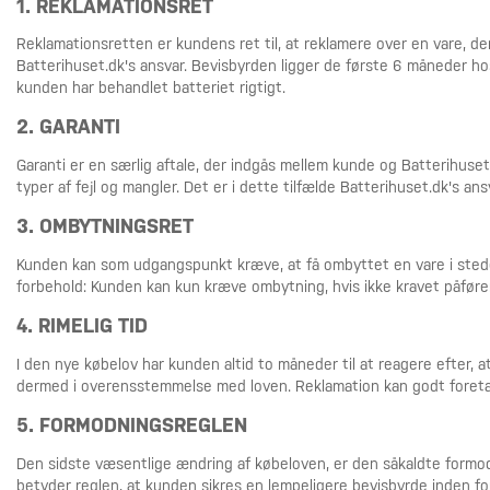
1. REKLAMATIONSRET
Reklamationsretten er kundens ret til, at reklamere over en vare, der h
Batterihuset.dk's ansvar. Bevisbyrden ligger de første 6 måneder ho
kunden har behandlet batteriet rigtigt.
2. GARANTI
Garanti er en særlig aftale, der indgås mellem kunde og Batterihuset
typer af fejl og mangler. Det er i dette tilfælde Batterihuset.dk's an
3. OMBYTNINGSRET
Kunden kan som udgangspunkt kræve, at få ombyttet en vare i stedet 
forbehold: Kunden kan kun kræve ombytning, hvis ikke kravet påfører
4. RIMELIG TID
I den nye købelov har kunden altid to måneder til at reagere efter, 
dermed i overensstemmelse med loven. Reklamation kan godt foretag
5. FORMODNINGSREGLEN
Den sidste væsentlige ændring af købeloven, er den såkaldte formodn
betyder reglen, at kunden sikres en lempeligere bevisbyrde inden f