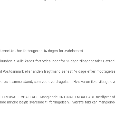
 Internettet har forbrugeren 14 dages fortrydelsesret.
l kunden. Skulle købet fortrydes indenfor 14 dage tilbagebetaler Batter
 til Postdanmark eller anden fragtmand senest 14 dage efter modtagels
everes i samme stand, som ved overdragelsen. Hvis varen ikke tilbagele
es i ORIGINAL EMBALLAGE. Manglende ORIGINAL EMBALLAGE medfører ofte
varende mindre beløb svarende til forringelsen. I værste fald kan mangl