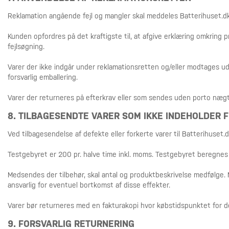
Reklamation angående fejl og mangler skal meddeles Batterihuset.dk 
Kunden opfordres på det kraftigste til, at afgive erklæring omkring
fejlsøgning.
Varer der ikke indgår under reklamationsretten og/eller modtages uden
forsvarlig emballering.
Varer der returneres på efterkrav eller som sendes uden porto næg
8. TILBAGESENDTE VARER SOM IKKE INDEHOLDER 
Ved tilbagesendelse af defekte eller forkerte varer til Batterihuset.dk
Testgebyret er 200 pr. halve time inkl. moms. Testgebyret beregnes 
Medsendes der tilbehør, skal antal og produktbeskrivelse medfølge.
ansvarlig for eventuel bortkomst af disse effekter.
Varer bør returneres med en fakturakopi hvor købstidspunktet for det 
9. FORSVARLIG RETURNERING