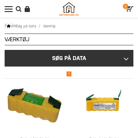
0
Forside
Søg på data
/
Værktøj
VÆRKTØJ
SØG PÅ DATA
1