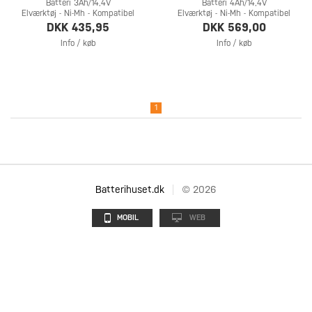
Batteri 3Ah/14,4V
Batteri 4Ah/14,4V
Elværktøj - Ni-Mh - Kompatibel
Elværktøj - Ni-Mh - Kompatibel
DKK 435,95
DKK 569,00
Info / køb
Info / køb
1
Batterihuset.dk
© 2026
MOBIL
WEB