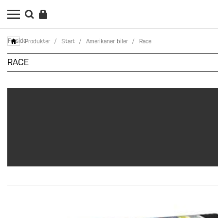
Forside
Produkter
/
Start
/
Amerikaner biler
/
Race
RACE