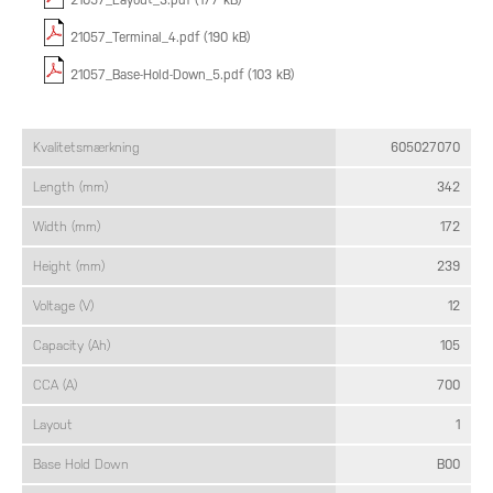
21057_Layout_3.pdf (177 kB)
21057_Terminal_4.pdf (190 kB)
21057_Base-Hold-Down_5.pdf (103 kB)
Kvalitetsmærkning
605027070
Length (mm)
342
Width (mm)
172
Height (mm)
239
Voltage (V)
12
Capacity (Ah)
105
CCA (A)
700
Layout
1
Base Hold Down
B00