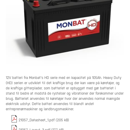
12V batteri fra Monbat's HD serie med en kapacitet på 105Ah. Heavy Duty
(HD) serien er udviklet til det kraftige brug der kan være på køretøjer, og
de kraftige gitterplader, som batteriet er opbygget med gør batteriet i
stand til bedre at modstå de rystelser og vibrationer der forekommer under
brug. Batteriet anvendes til køretøjer hvor der anvendes normal mængde
elektrsik udstyr. Dette batteri anvendes til blandt andet
entreprenørmaskiner og landbrugsmaskiner.
21057_Datasheet_1.pdf (205 kB)