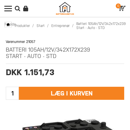
0
Batteri 105Ah/12V/342x172x239
Forside
Produkter
/
Start
/
Entreprenør
/
Start - Auto - STD
Varenummer 21057
BATTERI 105AH/12V/342X172X239
START - AUTO - STD
DKK 1.151,73