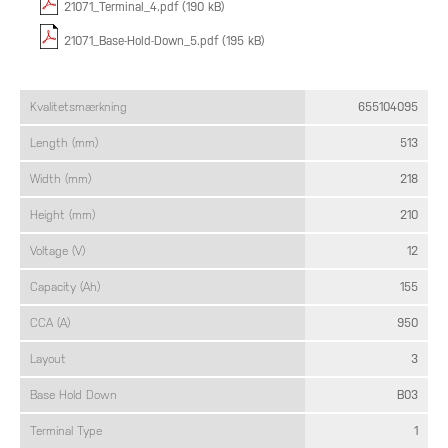
21071_Terminal_4.pdf (190 kB)
21071_Base-Hold-Down_5.pdf (195 kB)
Kvalitetsmærkning
655104095
Length (mm)
513
Width (mm)
218
Height (mm)
210
Voltage (V)
12
Capacity (Ah)
155
CCA (A)
950
Layout
3
Base Hold Down
B03
Terminal Type
1