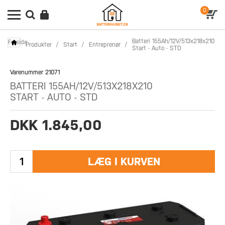
0
Batteri 155Ah/12V/513x218x210
Forside
Produkter
/
Start
/
Entreprenør
/
Start - Auto - STD
Varenummer 21071
BATTERI 155AH/12V/513X218X210
START - AUTO - STD
DKK 1.845,00