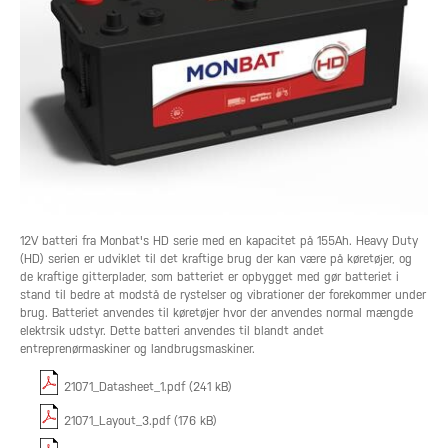
12V batteri fra Monbat's HD serie med en kapacitet på 155Ah. Heavy Duty
(HD) serien er udviklet til det kraftige brug der kan være på køretøjer, og
de kraftige gitterplader, som batteriet er opbygget med gør batteriet i
stand til bedre at modstå de rystelser og vibrationer der forekommer under
brug. Batteriet anvendes til køretøjer hvor der anvendes normal mængde
elektrsik udstyr. Dette batteri anvendes til blandt andet
entreprenørmaskiner og landbrugsmaskiner.
21071_Datasheet_1.pdf (241 kB)
21071_Layout_3.pdf (176 kB)