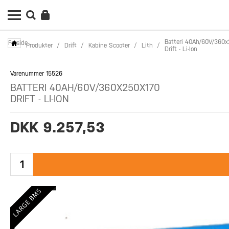
Batteri 40Ah/60V/360
Forside
Produkter
/
Drift
/
Kabine Scooter
/
Lith
/
Drift - Li-Ion
Varenummer 15526
BATTERI 40AH/60V/360X250X170
DRIFT - LI-ION
DKK 9.257,53