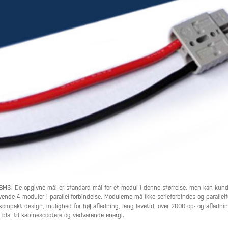
S. De opgivne mål er standard mål for et modul i denne størrelse, men kan kunde
de 4 moduler i parallel-forbindelse. Modulerne må ikke serieforbindes og parallelf
kompakt design, mulighed for høj afladning, lang levetid, over 2000 op- og afladnin
 bla. til kabinescootere og vedvarende energi.