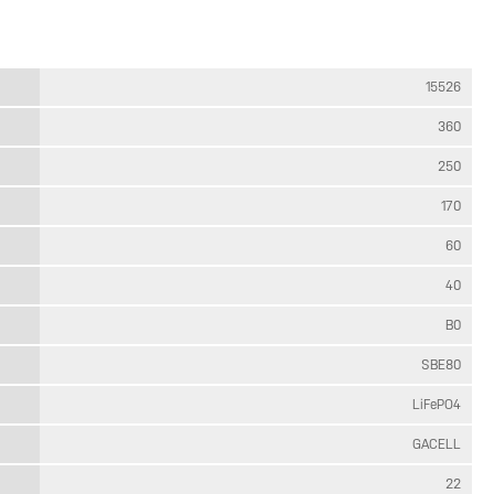
15526
360
250
170
60
40
B0
SBE80
LiFePO4
GACELL
22