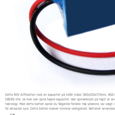
Dette 60V driftbatteri med en kapacitet på 40Ah måler 360x250x170mm. 80A BM
SBE80 stik, så man kan opnå højere kapacitet. Vær opmærksom på højst at anven
teknologi. Med dette batteri opnår du følgende fordele: Høj ydeevne, lav vægt, 
for ætsende syre. Dette batteri kræver minimal vedligehold. Batteriet anvendes