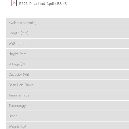
15526_Datasheet_1.pdf (188 kB)
Kvalitetsmærkning
Length (mm)
Width (mm)
Height (mm)
Voltage (V)
Capacity (Ah)
Base Hold Down
Terminal Type
Technology
Brand
Weight (kg)