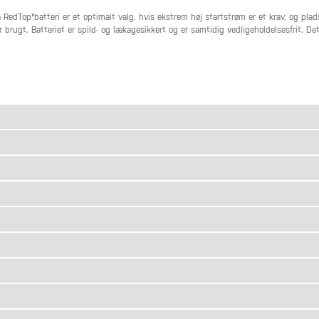
Top"batteri er et optimalt valg, hvis ekstrem høj startstrøm er et krav, og plads
r brugt. Batteriet er spild- og lækagesikkert og er samtidig vedligeholdelsesfrit. De