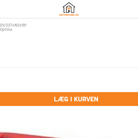
12V/237x162x191
- Optima