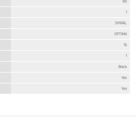
B0
1
SPIRAL
OPTIMA
15
1
Black
Yes
Yes