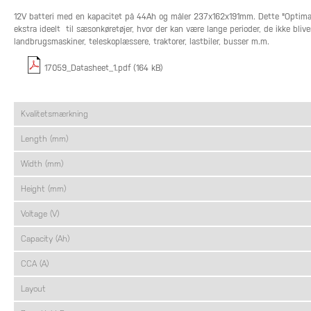
12V batteri med en kapacitet på 44Ah og måler 237x162x191mm. Dette "Optima Red
ekstra ideelt til sæsonkøretøjer, hvor der kan være lange perioder, de ikke blive
landbrugsmaskiner, teleskoplæssere, traktorer, lastbiler, busser m.m.
17059_Datasheet_1.pdf (164 kB)
Kvalitetsmærkning
Length (mm)
Width (mm)
Height (mm)
Voltage (V)
Capacity (Ah)
CCA (A)
Layout