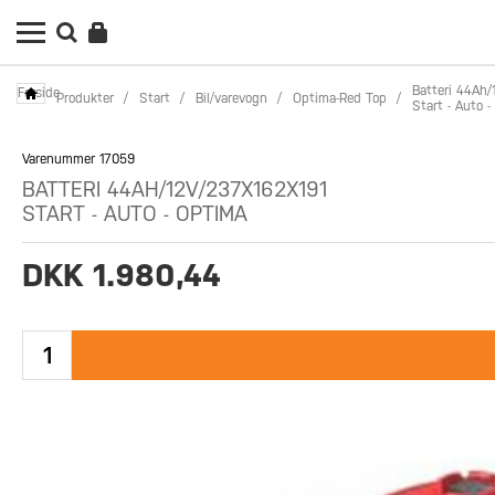
Batteri 44Ah/
Forside
Produkter
/
Start
/
Bil/varevogn
/
Optima-Red Top
/
Start - Auto 
Varenummer 17059
BATTERI 44AH/12V/237X162X191
START - AUTO - OPTIMA
DKK 1.980,44