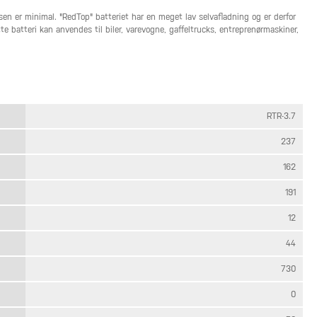
en er minimal. "RedTop" batteriet har en meget lav selvafladning og er derfor
tte batteri kan anvendes til biler, varevogne, gaffeltrucks, entreprenørmaskiner,
RTR-3.7
237
162
191
12
44
730
0