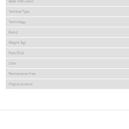
Base Hold Down
Terminal Type
Technology
Brand
Weight (kg)
Pack (Pcs)
Color
Maintenance Free
Original product