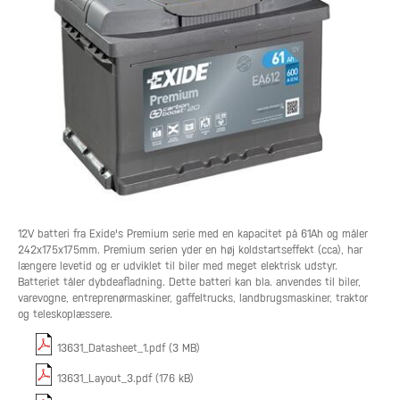
12V batteri fra Exide's Premium serie med en kapacitet på 61Ah og måler
242x175x175mm. Premium serien yder en høj koldstartseffekt (cca), har
længere levetid og er udviklet til biler med meget elektrisk udstyr.
Batteriet tåler dybdeafladning. Dette batteri kan bla. anvendes til biler,
varevogne, entreprenørmaskiner, gaffeltrucks, landbrugsmaskiner, traktor
og teleskoplæssere.
13631_Datasheet_1.pdf (3 MB)
13631_Layout_3.pdf (176 kB)