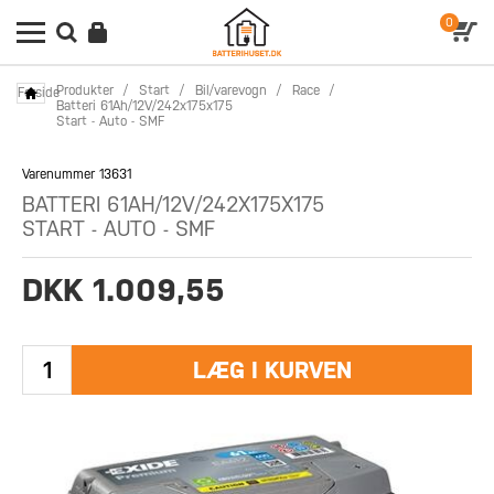
0
Produkter
/
Start
/
Bil/varevogn
/
Race
/
Forside
Batteri 61Ah/12V/242x175x175
Start - Auto - SMF
Varenummer 13631
BATTERI 61AH/12V/242X175X175
START - AUTO - SMF
DKK 1.009,55