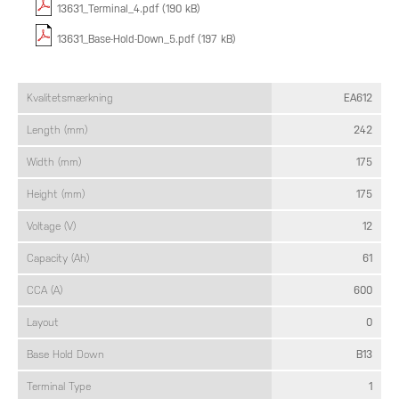
13631_Terminal_4.pdf (190 kB)
13631_Base-Hold-Down_5.pdf (197 kB)
Kvalitetsmærkning
EA612
Length (mm)
242
Width (mm)
175
Height (mm)
175
Voltage (V)
12
Capacity (Ah)
61
CCA (A)
600
Layout
0
Base Hold Down
B13
Terminal Type
1