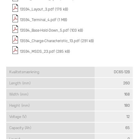
13594_Layout_3.pdf (176 kB)
13594_Terminal_4.pdf (1 MB)
13594_Base-Hold-Down_5.pdf (103 kB)
13594_Charge-Characteristic_13.pdf (291 kB)
13594_MSDS_23.pdf (285 kB)
Kvalitetsmærkning
DC65-12B
Length (mm)
260
Width (mm)
168
Height (mm)
180
Voltage (V)
12
Capacity (Ah)
65