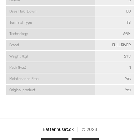
Layout
0
Base Hold Down
B0
Terminal Type
T8
Technology
AGM
Brand
FULLRIVER
Weight (kg)
21.3
Pack (Pcs)
1
Maintenance Free
Yes
Original product
Yes
Batterihuset.dk
© 2026