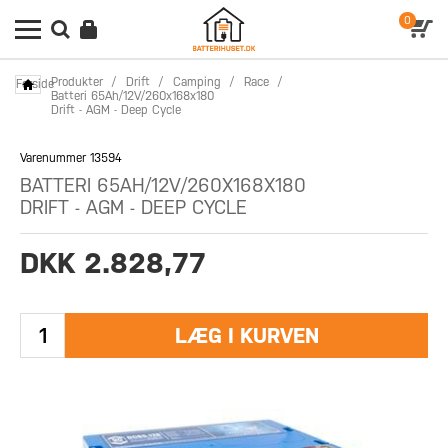
0
Produkter
/
Drift
/
Camping
/
Race
/
Forside
Batteri 65Ah/12V/260x168x180
Drift - AGM - Deep Cycle
Varenummer 13594
BATTERI 65AH/12V/260X168X180
DRIFT - AGM - DEEP CYCLE
DKK 2.828,77