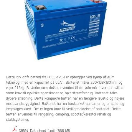
Dette 12V drift batteri fra FULLRIVER er opbygget ved hjælp af AGM
teknologi med en kapacitet på 65Ah. Batteriet måler 260x168x180mm. og
vejer 21,3kg. Batterier som dette anvendes til driftsformål, hvor der stilles
store krav til cykliske egenskaber og højt strømforbrug. Batteriet tåler
dybere afladning. Dette kompakte batteri har en længere levetid og højere
modstandsdygtighed. Batteriet har en forstærket container og er spild- og
lægekagesikkert. Der er ingen krav til vedligeholdelse af batteriet. Dette
batteri anvendes til rengøring, camping, scooter/kørestol rehab og
staldsystemer.
13594_Datasheet_1.pdf (866 kB)