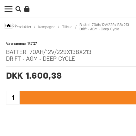
Batteri 70Ah/12V/229x138x213
Forside
Produkter
/
Kampagne
/
Tilbud
/
Drift - AGM - Deep Cycle
Varenummer 13737
BATTERI 70AH/12V/229X138X213
DRIFT - AGM - DEEP CYCLE
DKK 1.600,38