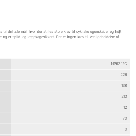
 driftsformål, hvor der stilles store krav til cykliske egenskaber og højt
og er spild- og lægekagesikkert. Der er ingen krav til vedligeholdelse af
MP62-12C
229
138
213
12
70
0