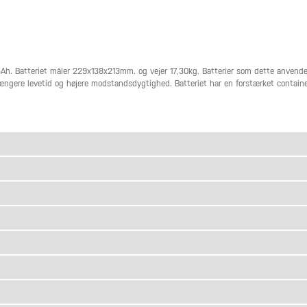
. Batteriet måler 229x138x213mm. og vejer 17,30kg. Batterier som dette anvendes til
ængere levetid og højere modstandsdygtighed. Batteriet har en forstærket container 