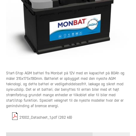
Start-Stop AGM batteri fra Monbat på 12V med en kapacitet på 80Ah og
måler 315x175x190mm. Batteriet er opbygget med den nyeste AGM
teknologi, og dette batteri er vedligeholdelsesfrit, lækage og sikret mod
syre-udslip. Det er et batteri, der benyttes til enten biler med et højt
strømforbrug grundet mange enheder er tilkoblet eller til biler med
start/stop funktion. Specielt velegnet til de nyeste modeller hvor der er
genindvinding af bremse energi.
21002_Datasheet_1.pdf (262 kB)