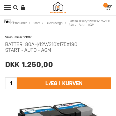
0
Batteri 80Ah/12V/310x175x190
Forside
Produkter
/
Start
/
Bil/varevogn
/
Start - Auto - AGM
Varenummer 21002
BATTERI 80AH/12V/310X175X190
START - AUTO - AGM
DKK 1.250,00