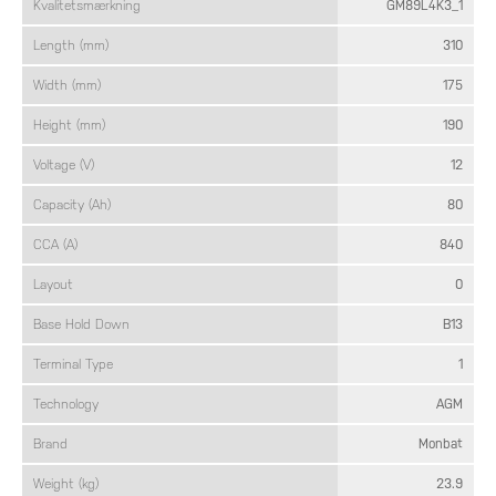
Kvalitetsmærkning
GM89L4K3_1
Length (mm)
310
Width (mm)
175
Height (mm)
190
Voltage (V)
12
Capacity (Ah)
80
CCA (A)
840
Layout
0
Base Hold Down
B13
Terminal Type
1
Technology
AGM
Brand
Monbat
Weight (kg)
23.9