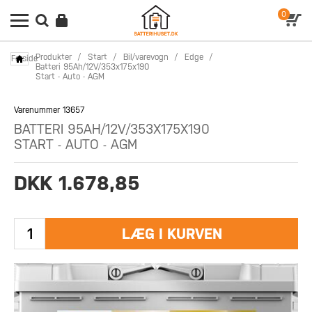
0
Produkter
/
Start
/
Bil/varevogn
/
Edge
/
Forside
Batteri 95Ah/12V/353x175x190
Start - Auto - AGM
Varenummer 13657
BATTERI 95AH/12V/353X175X190
START - AUTO - AGM
DKK 1.678,85