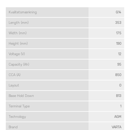
Kvalitetsmærkning
G14
Length (mm)
353
Width (mm)
175
Height (mm)
190
Voltage (V)
12
Capacity (Ah)
95
CCA (A)
850
Layout
0
Base Hold Down
B13
Terminal Type
1
Technology
AGM
Brand
VARTA