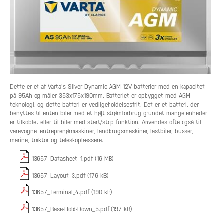
Dette er et af Varta's Silver Dynamic AGM 12V batterier med en kapacitet
på 95Ah og måler 353x175x190mm. Batteriet er opbygget med AGM
teknologi, og dette batteri er vedligeholdelsesfrit. Det er et batteri, der
benyttes til enten biler med et højt strømforbrug grundet mange enheder
er tilkoblet eller til biler med start/stop funktion. Anvendes ofte også til
varevogne, entreprenørmaskiner, landbrugsmaskiner, lastbiler, busser,
marine, traktor og teleskoplæssere.
13657_Datasheet_1.pdf (16 MB)
13657_Layout_3.pdf (176 kB)
13657_Terminal_4.pdf (190 kB)
13657_Base-Hold-Down_5.pdf (197 kB)