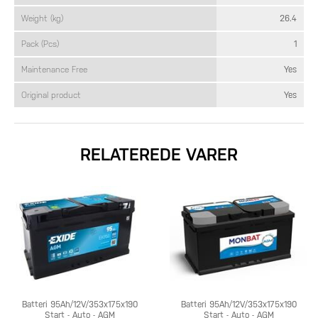
Weight (kg)
26.4
Pack (Pcs)
1
Maintenance Free
Yes
Original product
Yes
RELATEREDE VARER
Batteri 95Ah/12V/353x175x190
Batteri 95Ah/12V/353x175x190
Start - Auto - AGM
Start - Auto - AGM