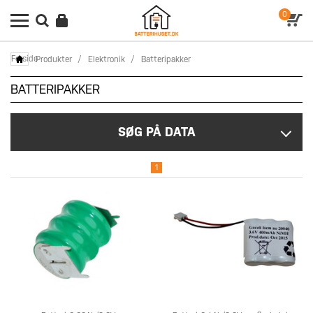
0
Forside
Produkter
/
Elektronik
/
Batteripakker
BATTERIPAKKER
SØG PÅ DATA
1