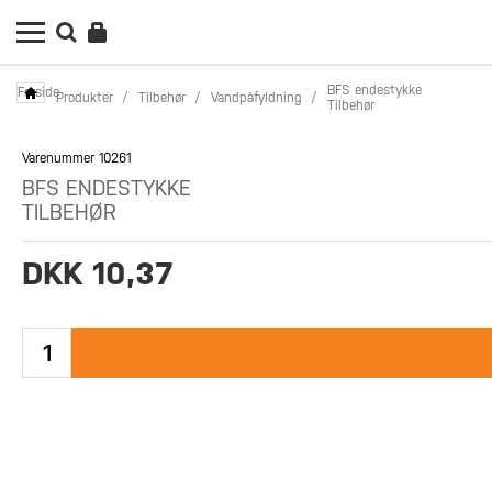
BFS endestykke
Forside
Produkter
/
Tilbehør
/
Vandpåfyldning
/
Tilbehør
Varenummer 10261
BFS ENDESTYKKE
TILBEHØR
DKK 10,37