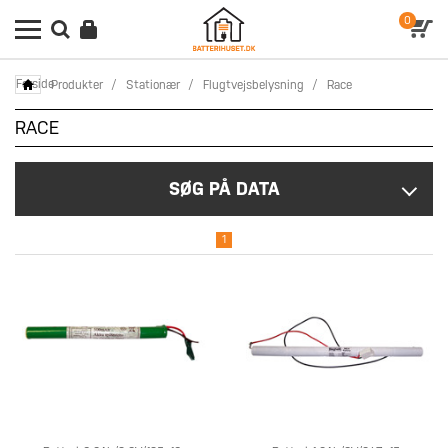
0
Forside
Produkter
/
Stationær
/
Flugtvejsbelysning
/
Race
RACE
SØG PÅ DATA
1