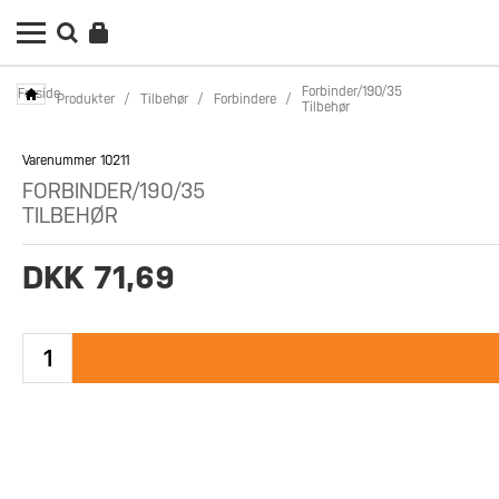
Forbinder/190/35
Forside
Produkter
/
Tilbehør
/
Forbindere
/
Tilbehør
Varenummer 10211
FORBINDER/190/35
TILBEHØR
DKK 71,69