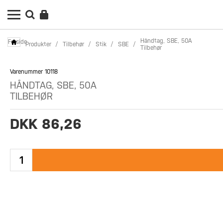
Håndtag, SBE, 50A
Forside
Produkter
/
Tilbehør
/
Stik
/
SBE
/
Tilbehør
Varenummer 10118
HÅNDTAG, SBE, 50A
TILBEHØR
DKK 86,26