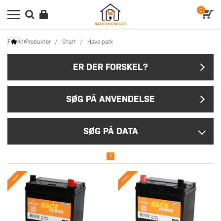
0
Forside
Produkter
/
Start
/
Have-park
ER DER FORSKEL?
SØG PÅ ANVENDELSE
SØG PÅ DATA
1