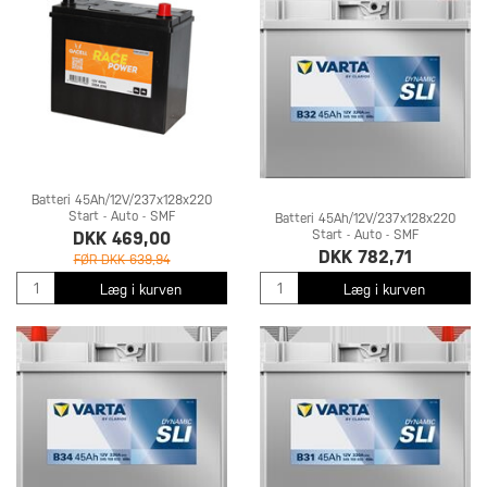
Batteri 45Ah/12V/237x128x220
Start - Auto - SMF
Batteri 45Ah/12V/237x128x220
Start - Auto - SMF
DKK 469,00
DKK 782,71
FØR DKK 639,94
Læg i kurven
Læg i kurven