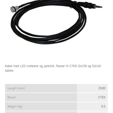
Kabel med LED indikator og jackstik. Passer til CTEK I24/20 og I24/40
ladere.
Length (mm)
2500
Brand
CTEK
Weight (kg)
0.5