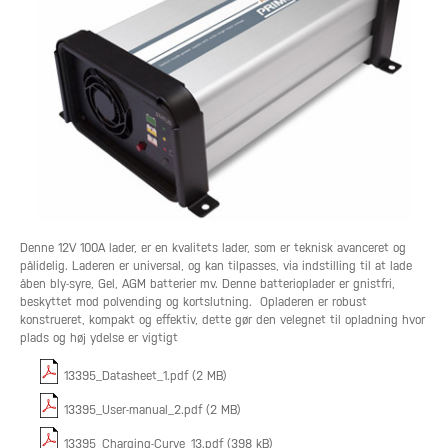
Denne 12V 100A lader, er en kvalitets lader, som er teknisk avanceret og
pålidelig. Laderen er universal, og kan tilpasses, via indstilling til at lade
åben bly-syre, Gel, AGM batterier mv. Denne batterioplader er gnistfri,
beskyttet mod polvending og kortslutning. Opladeren er robust
konstrueret, kompakt og effektiv, dette gør den velegnet til opladning hvor
plads og høj ydelse er vigtigt
13395_Datasheet_1.pdf (2 MB)
13395_User-manual_2.pdf (2 MB)
13395_Charging-Curve_13.pdf (398 kB)