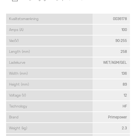
Kvalitetsmærkning
0036178
Amps (A)
100
Vac(V)
90-255
Length (mm)
258
Ladekurve
WET/AGM/GEL
Width (mm)
136
Height (mm)
89
Voltage (V)
12
Technology
HF
Brand
Primepower
Weight (kg)
2.3