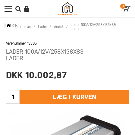
0
Lader 100A/12V/258x136x89
Forside
Produkter
/
Lader
/
Andet
/
Lader
Varenummer 13395
LADER 100A/12V/258X136X89
LADER
DKK 10.002,87