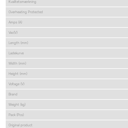
Kvalitetsmærkning
Overheating Protected
Amps (A)
Vac(V)
Length (mm)
Ladekurve
Width (mm)
Height (mm)
Voltage (V)
Brand
Weight (kg)
Pack (Pcs)
Original product