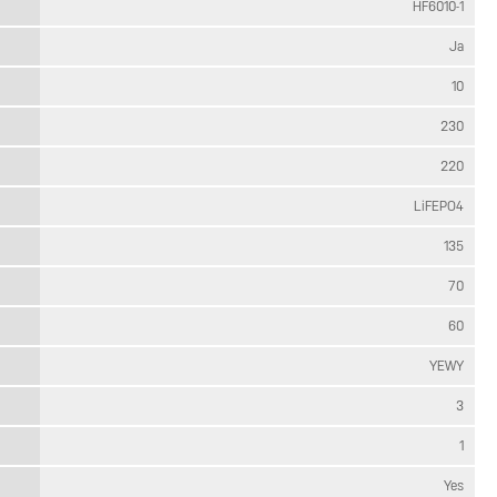
HF6010-1
Ja
10
230
220
LiFEPO4
135
70
60
YEWY
3
1
Yes