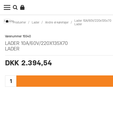
Lader 10A/60V/220x135x70
Forside
Produkter
/
Lader
/
Andre el-køretøjer
/
Lader
Varenummer 15540
LADER 10A/60V/220X135X70
LADER
DKK 2.394,54