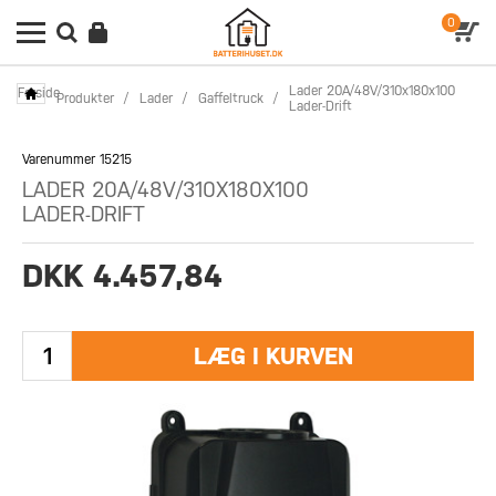
0
Lader 20A/48V/310x180x100
Forside
Produkter
/
Lader
/
Gaffeltruck
/
Lader-Drift
Varenummer 15215
LADER 20A/48V/310X180X100
LADER-DRIFT
DKK 4.457,84