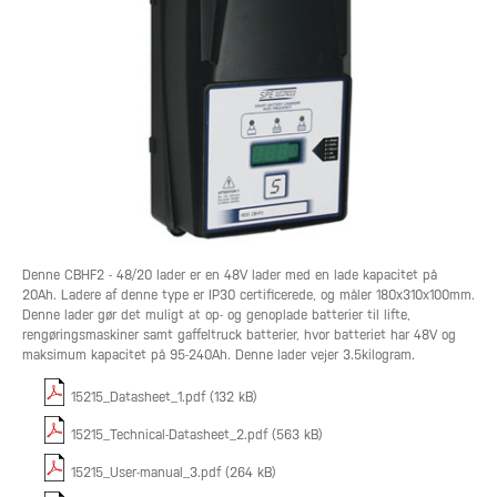
Denne CBHF2 - 48/20 lader er en 48V lader med en lade kapacitet på
20Ah. Ladere af denne type er IP30 certificerede, og måler 180x310x100mm.
Denne lader gør det muligt at op- og genoplade batterier til lifte,
rengøringsmaskiner samt gaffeltruck batterier, hvor batteriet har 48V og
maksimum kapacitet på 95-240Ah. Denne lader vejer 3.5kilogram.
15215_Datasheet_1.pdf (132 kB)
15215_Technical-Datasheet_2.pdf (563 kB)
15215_User-manual_3.pdf (264 kB)