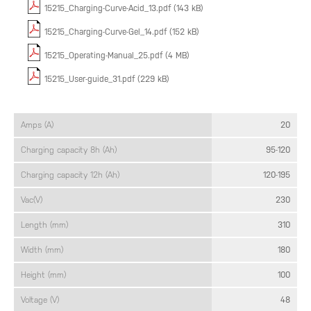
15215_Charging-Curve-Acid_13.pdf (143 kB)
15215_Charging-Curve-Gel_14.pdf (152 kB)
15215_Operating-Manual_25.pdf (4 MB)
15215_User-guide_31.pdf (229 kB)
Amps (A)
20
Charging capacity 8h (Ah)
95-120
Charging capacity 12h (Ah)
120-195
Vac(V)
230
Length (mm)
310
Width (mm)
180
Height (mm)
100
Voltage (V)
48