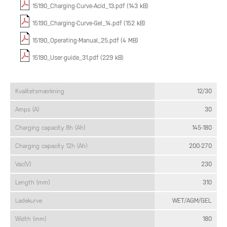
15190_Charging-Curve-Acid_13.pdf (143 kB)
15190_Charging-Curve-Gel_14.pdf (152 kB)
15190_Operating-Manual_25.pdf (4 MB)
15190_User-guide_31.pdf (229 kB)
Kvalitetsmærkning
12/30
Amps (A)
30
Charging capacity 8h (Ah)
145-180
Charging capacity 12h (Ah)
200-270
Vac(V)
230
Length (mm)
310
Ladekurve
WET/AGM/GEL
Width (mm)
180