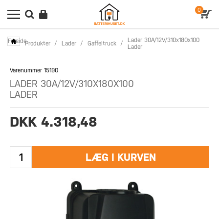
0
Lader 30A/12V/310x180x100
Forside
Produkter
/
Lader
/
Gaffeltruck
/
Lader
Varenummer 15190
LADER 30A/12V/310X180X100
LADER
DKK 4.318,48