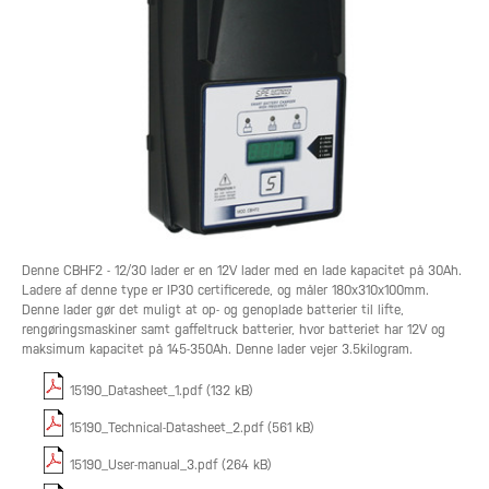
Denne CBHF2 - 12/30 lader er en 12V lader med en lade kapacitet på 30Ah.
Ladere af denne type er IP30 certificerede, og måler 180x310x100mm.
Denne lader gør det muligt at op- og genoplade batterier til lifte,
rengøringsmaskiner samt gaffeltruck batterier, hvor batteriet har 12V og
maksimum kapacitet på 145-350Ah. Denne lader vejer 3.5kilogram.
15190_Datasheet_1.pdf (132 kB)
15190_Technical-Datasheet_2.pdf (561 kB)
15190_User-manual_3.pdf (264 kB)