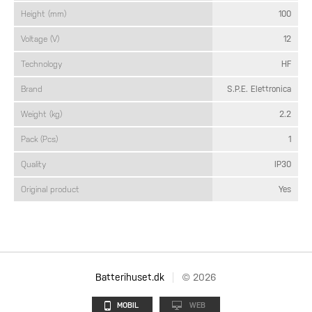
Height (mm)
100
Voltage (V)
12
Technology
HF
Brand
S.P.E. Elettronica
Weight (kg)
2.2
Pack (Pcs)
1
Quality
IP30
Original product
Yes
Batterihuset.dk
© 2026
MOBIL
WEB