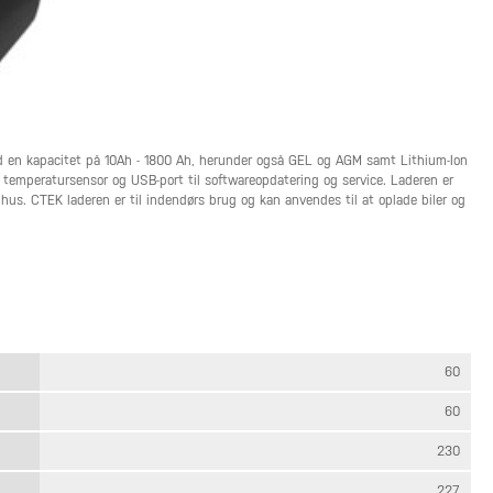
med en kapacitet på 10Ah - 1800 Ah, herunder også GEL og AGM samt Lithium-Ion
t temperatursensor og USB-port til softwareopdatering og service. Laderen er
hus. CTEK laderen er til indendørs brug og kan anvendes til at oplade biler og
60
60
230
227