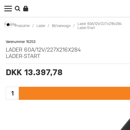
Lader 60A/12V/227x216x284
Forside
Produkter
/
Lader
/
Bil/varevogn
/
Lader-Start
Varenummer 15253
LADER 60A/12V/227X216X284
LADER-START
DKK 13.397,78