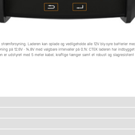
g strømforsyning. Laderen kan oplade og vedligeholde alle 12V bly-syre batterier 
ning på 12,6V - 14,8V med valgbare intervaller på 0,1V. CTEK laderen har indbygge
ren er udstyret med 5 meter kabel, kraftige tænger samt et robust og slagresistent 