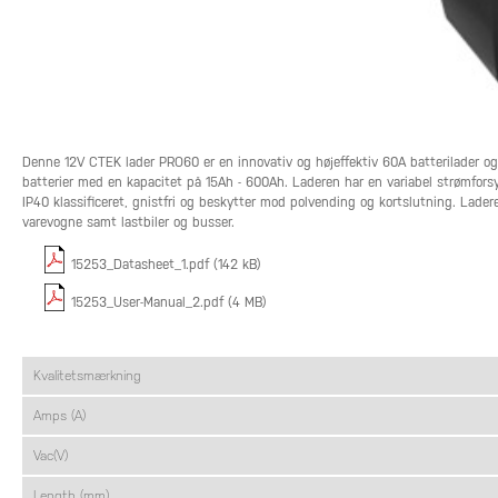
Denne 12V CTEK lader PRO60 er en innovativ og højeffektiv 60A batterilader o
batterier med en kapacitet på 15Ah - 600Ah. Laderen har en variabel strømforsy
IP40 klassificeret, gnistfri og beskytter mod polvending og kortslutning. Lade
varevogne samt lastbiler og busser.
15253_Datasheet_1.pdf (142 kB)
15253_User-Manual_2.pdf (4 MB)
Kvalitetsmærkning
Amps (A)
Vac(V)
Length (mm)