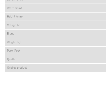
Width (mm)
Height (mm)
Voltage (V)
Brand
Weight (kg)
Pack (Pcs)
Quality
Original product