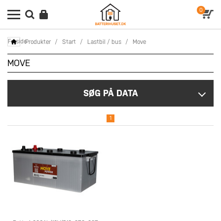
0
Forside
Produkter
/
Start
/
Lastbil / bus
/
Move
MOVE
SØG PÅ DATA
1