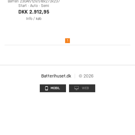
Batteri 230Ah/12V/518x273x237
Start - Auto - Semi
DKK 2.912,95
Info / køb
1
Batterihuset.dk
© 2026
MOBIL
WEB