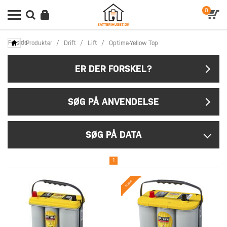
0
Forside
Produkter
/
Drift
/
Lift
/
Optima-Yellow Top
ER DER FORSKEL?
SØG PÅ ANVENDELSE
SØG PÅ DATA
1