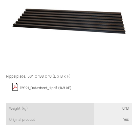
Rippelplade, 564 x 198 x 10 (L x B x H)
12921_Datasheet_1.pdf (149 kB)
Weight (kg)
0.13
Original product
Yes