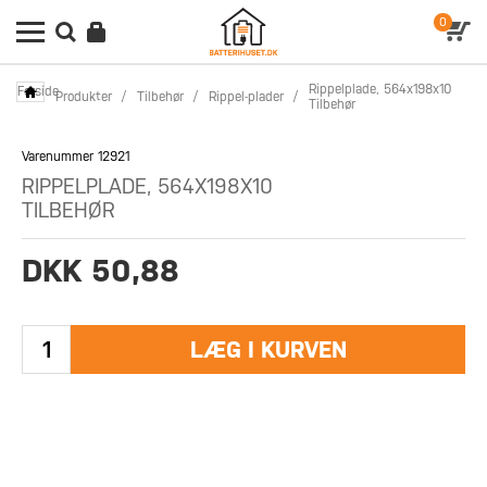
0
Rippelplade, 564x198x10
Forside
Produkter
/
Tilbehør
/
Rippel-plader
/
Tilbehør
Varenummer 12921
RIPPELPLADE, 564X198X10
TILBEHØR
DKK 50,88