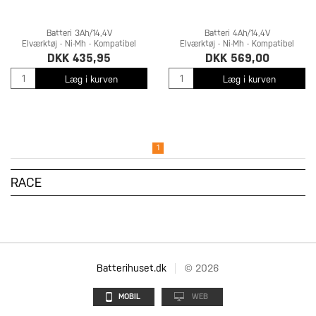
Batteri 3Ah/14,4V
Batteri 4Ah/14,4V
Elværktøj - Ni-Mh - Kompatibel
Elværktøj - Ni-Mh - Kompatibel
DKK 435,95
DKK 569,00
Læg i kurven
Læg i kurven
1
RACE
Batterihuset.dk
© 2026
MOBIL
WEB