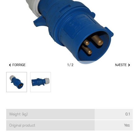
FORRIGE
1
2
NÆSTE
Weight (kg)
0.1
Original product
Yes