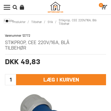
0
Stikprop, CEE 220V/16A, Blå
Forside
Produkter
/
Tilbehør
/
Stik
/
Tilbehør
Varenummer 12772
STIKPROP, CEE 220V/16A, BLÅ
TILBEHØR
DKK 49,83