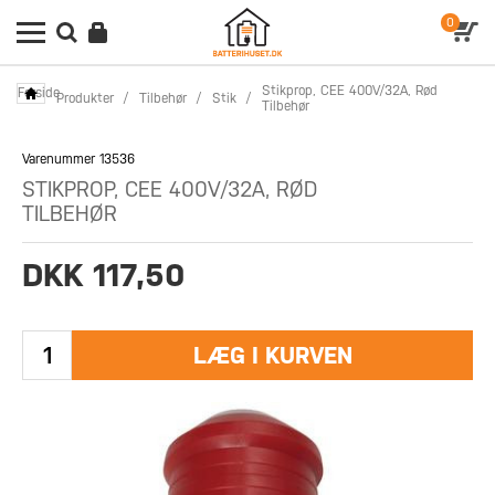
0
Stikprop, CEE 400V/32A, Rød
Forside
Produkter
/
Tilbehør
/
Stik
/
Tilbehør
Varenummer 13536
STIKPROP, CEE 400V/32A, RØD
TILBEHØR
DKK 117,50