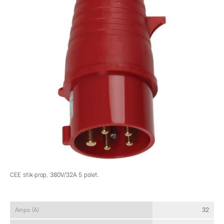
CEE stik-prop, 380V/32A 5 polet.
Amps (A)
32