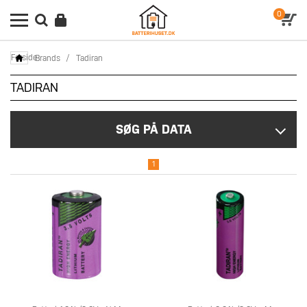
0
Forside
Brands
/
Tadiran
TADIRAN
SØG PÅ DATA
1