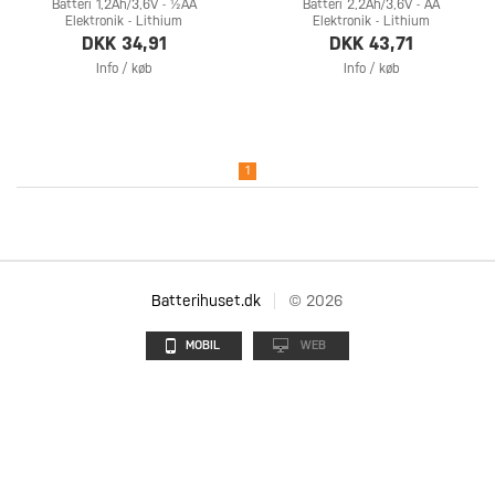
Batteri 1,2Ah/3,6V - ½AA
Batteri 2,2Ah/3,6V - AA
Elektronik - Lithium
Elektronik - Lithium
DKK 34,91
DKK 43,71
Info / køb
Info / køb
1
Batterihuset.dk
© 2026
MOBIL
WEB