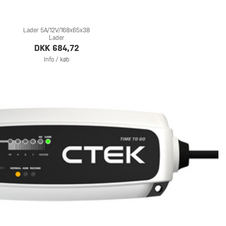
Lader 5A/12V/168x65x38
Lader
DKK 684,72
Info / køb