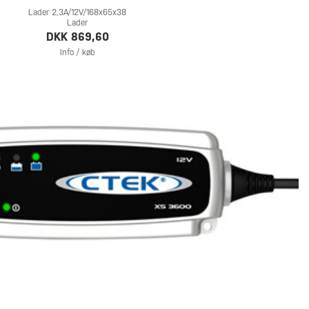
Lader 2,3A/12V/168x65x38
Lader
DKK 869,60
Info / køb