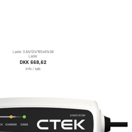
Lader 3,6A/12V/165x61x38
Lader
DKK 668,62
Info / køb