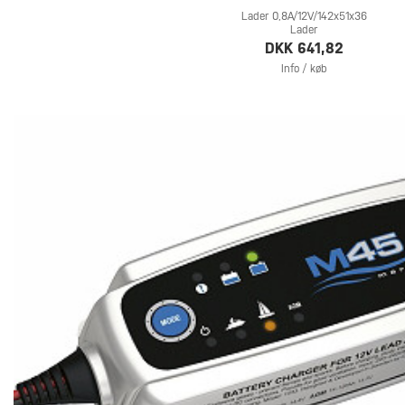
Lader 0,8A/12V/142x51x36
Lader
DKK 641,82
Info / køb