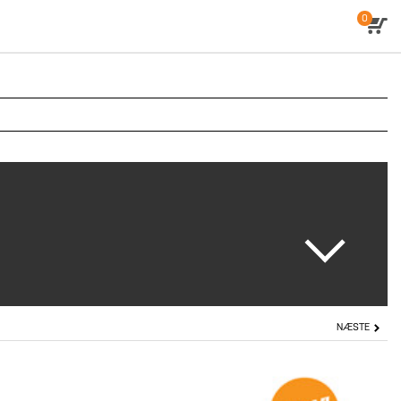
0
NÆSTE