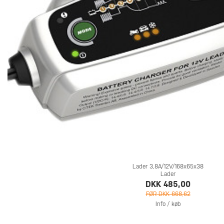
Lader 3,8A/12V/168x65x38
Lader
DKK 485,00
FØR DKK 668,62
Info / køb