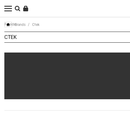
Forside
Brands
/
Ctek
CTEK