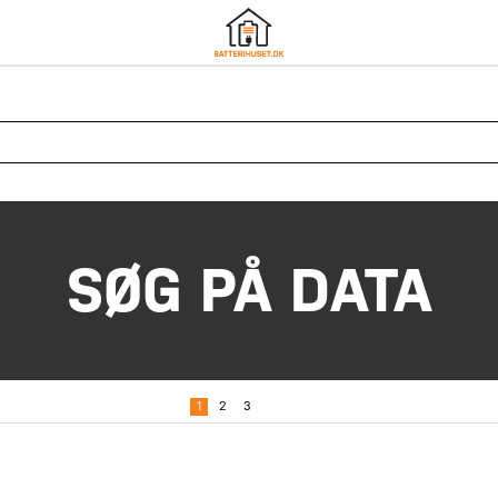
SØG PÅ DATA
1
2
3