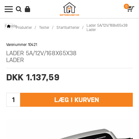
0
Lader 5A/12V/168x65x38
Forside
Produkter
/
Tester
/
Startbatterier
/
Lader
Varenummer 10421
LADER 5A/12V/168X65X38
LADER
DKK 1.137,59