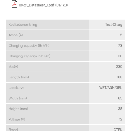
10421_Datasheet_1.pdf (617 kB)
Kvalitetsmærkning
Test-Charg
Amps (A)
5
Charging capacity 8h (Ah)
73
Charging capacity 12h (Ah)
110
Vac(V)
230
Length (mm)
168
Ladekurve
WET/AGM/GEL
Width (mm)
65
Height (mm)
38
Voltage (V)
12
Brand
CTEK