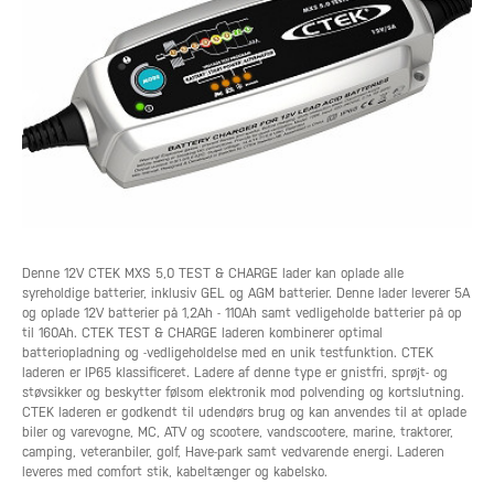
Denne 12V CTEK MXS 5,0 TEST & CHARGE lader kan oplade alle
syreholdige batterier, inklusiv GEL og AGM batterier. Denne lader leverer 5A
og oplade 12V batterier på 1,2Ah - 110Ah samt vedligeholde batterier på op
til 160Ah. CTEK TEST & CHARGE laderen kombinerer optimal
batteriopladning og -vedligeholdelse med en unik testfunktion. CTEK
laderen er IP65 klassificeret. Ladere af denne type er gnistfri, sprøjt- og
støvsikker og beskytter følsom elektronik mod polvending og kortslutning.
CTEK laderen er godkendt til udendørs brug og kan anvendes til at oplade
biler og varevogne, MC, ATV og scootere, vandscootere, marine, traktorer,
camping, veteranbiler, golf, Have-park samt vedvarende energi. Laderen
leveres med comfort stik, kabeltænger og kabelsko.