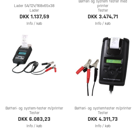
Batteri og system tester med
Lader 5A/12V/168x65x38
printer
Lader
Tester
DKK 1.137,59
DKK 3.474,71
Info / køb
Info / køb
Batteri- og system-tester m/printer
Batteri- og systemtester m/printer
Tester
Tester
DKK 6.083,23
DKK 4.311,73
Info / køb
Info / køb