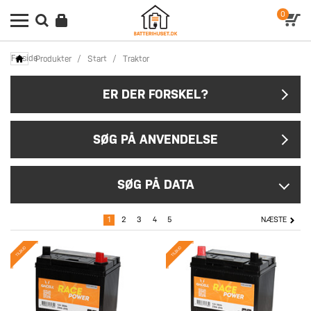
0
Forside
Produkter
/
Start
/
Traktor
ER DER FORSKEL?
SØG PÅ ANVENDELSE
SØG PÅ DATA
1
2
3
4
5
NÆSTE