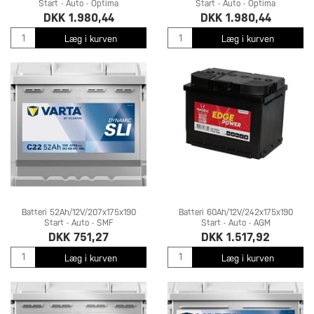
Start - Auto - Optima
Start - Auto - Optima
DKK 1.980,44
DKK 1.980,44
Læg i kurven
Læg i kurven
Batteri 52Ah/12V/207x175x190
Batteri 60Ah/12V/242x175x190
Start - Auto - SMF
Start - Auto - AGM
DKK 751,27
DKK 1.517,92
Læg i kurven
Læg i kurven