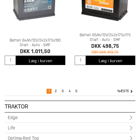
Batteri 65Ah/12V/242x175x175
Start - Auto - SMF
Batteri 64Ah/12V/242x175x190
Start - Auto - SMF
DKK 498,75
DKK 1.011,50
FØR DKK 813,75
Læg i kurven
Læg i kurven
1
2
3
4
5
NÆSTE
TRAKTOR
Edge
Life
Optima-Red Top